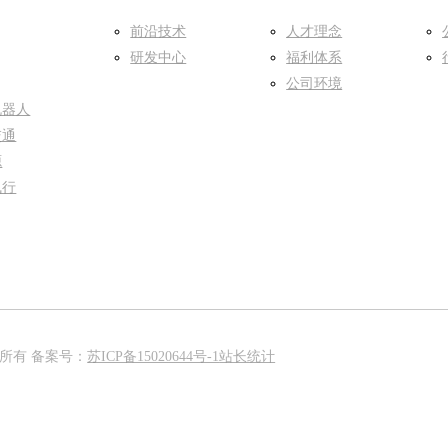
前沿技术
人才理念
研发中心
福利体系
公司环境
机器人
交通
源
飞行
权所有 备案号：
苏ICP备15020644号-1
站长统计