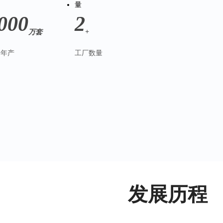
000
2
万套
+
品年产
工厂数量
发展历程