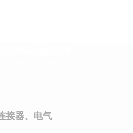
造精益品质
统专业制造商
统专业制造商
统专业制造商
疗、轨道交通及低空飞行等
性的产品与解决方案
性的产品与解决方案
性的产品与解决方案
”的宗旨，以客户需求为导
发展，携手伙伴共创未来。
连接器、电气