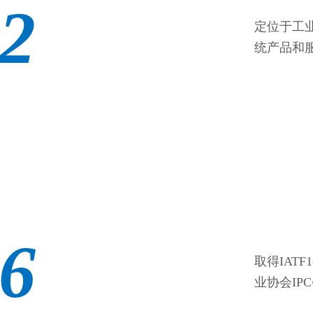
2
定位于工
统产品和
6
取得IATF
业协会IP