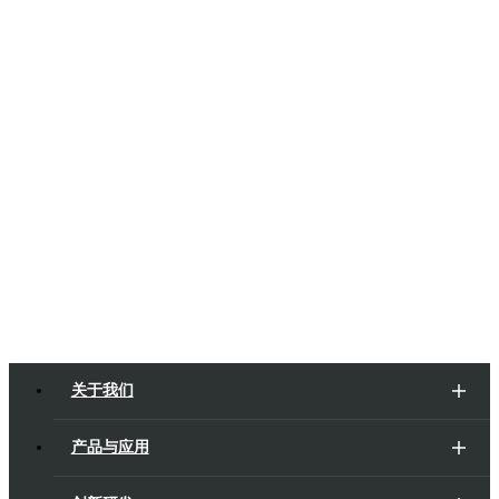
二十年技术积累，完善的管理体系
先进的工艺、制造能力
为全球客户提供线束和连接解决方案
立即联系
关于我们
产品与应用