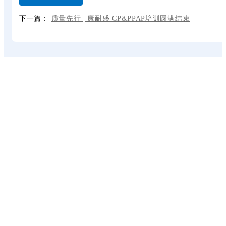
下一篇：
质量先行 | 康耐盛 CP&PPAP培训圆满结束
二十年技术积累，完善的管理体系
先进的工艺、制造能力
为全球客户提供线束和连接解决方案
立即联系